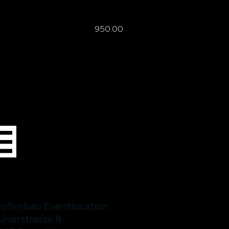
50.00
tufenbau Eventlocation
ulverstrasse 8