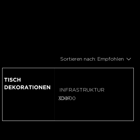
Sortieren nach:
Empfohlen
INFRASTRUKTUR
Preis
00.00
CHF 4