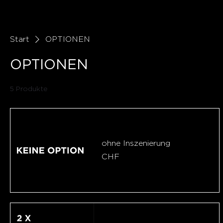
Start
OPTIONEN
OPTIONEN
5 Produkte
ohne Inszenierung
Preis
CHF 