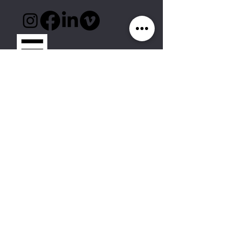
Stufenbau Eventlocation
Pulverstrasse 8
3063 Bern-Ittigen
Kontakt:
+41 31 921 65 66
info@stufenbau.ch
Eine Eventlocation der
Ragaz Catering AG
© 2025_NP