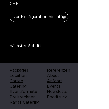
CHF 850.
zur Konfiguration hinzufügen
nächster Schritt
hier geht's zur Technik
Packages
Referenzen
Location
About
Garten
Anfahrt
Catering
Events
Eventformate
Newsletter
Preisrechner
Foodtruck
Ragaz Catering