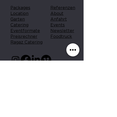
Packages
Referenzen
Location
About
Garten
Anfahrt
Catering
Events
Eventformate
Newsletter
Preisrechner
Foodtruck
Ragaz Catering
Stufenbau Eventlocation
Pulverstrasse 8
3063 Bern-Ittigen